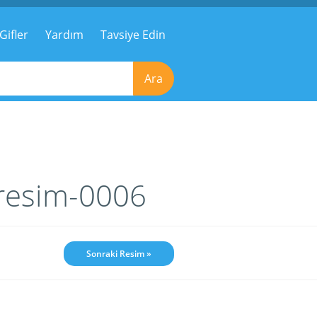
Gifler
Yardım
Tavsiye Edin
Ara
resim-0006
Sonraki Resim »