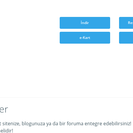
İndir
Re
e-Kart
er
et sitenize, blogunuza ya da bir foruma entegre edebilirsiniz!
lidir!