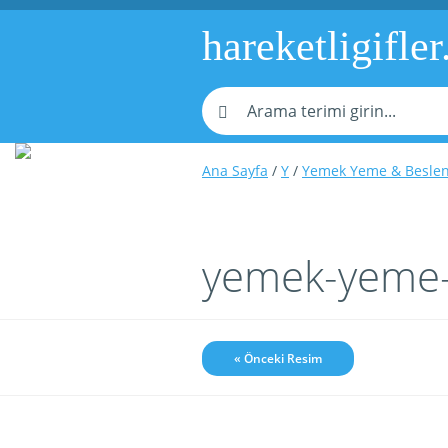
hareketligifler
Ana Sayfa
/
Y
/
Yemek Yeme & Besle
yemek-yeme-
« Önceki Resim