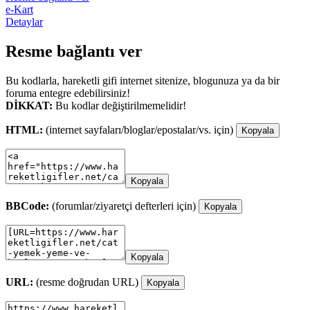
e-Kart
Detaylar
Resme bağlantı ver
Bu kodlarla, hareketli gifi internet sitenize, blogunuza ya da bir
foruma entegre edebilirsiniz!
DİKKAT:
Bu kodlar değiştirilmemelidir!
HTML:
(internet sayfaları/bloglar/epostalar/vs. için)
Kopyala
Kopyala
BBCode:
(forumlar/ziyaretçi defterleri için)
Kopyala
Kopyala
URL:
(resme doğrudan URL)
Kopyala