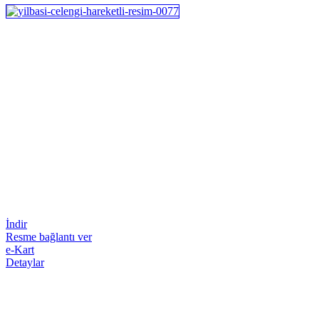
İndir
Resme bağlantı ver
e-Kart
Detaylar