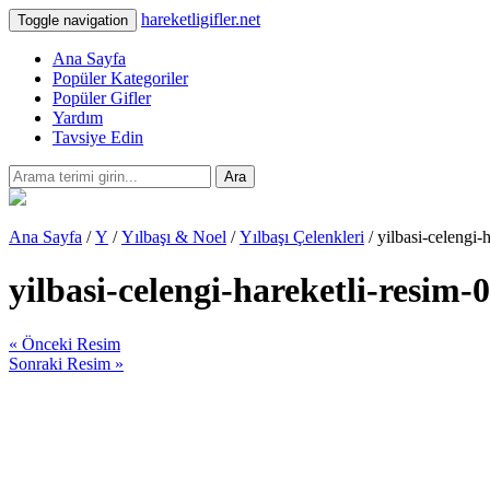
hareketligifler.net
Toggle navigation
Ana Sayfa
Popüler Kategoriler
Popüler Gifler
Yardım
Tavsiye Edin
Ara
Ana Sayfa
/
Y
/
Yılbaşı & Noel
/
Yılbaşı Çelenkleri
/ yilbasi-celengi-
yilbasi-celengi-hareketli-resim-
« Önceki Resim
Sonraki Resim »