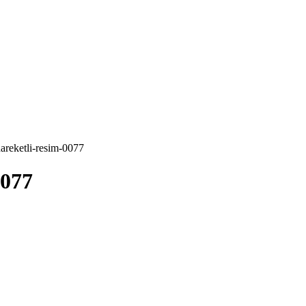
hareketli-resim-0077
0077