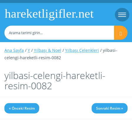
hareketligifler.net
Togg
navi
Ana Sayfa
/
Y
/
Yılbaşı & Noel
/
Yılbaşı Çelenkleri
/ yilbasi-
celengi-hareketli-resim-0082
yilbasi-celengi-hareketli-
resim-0082
« Önceki Resim
Sonraki Resim »