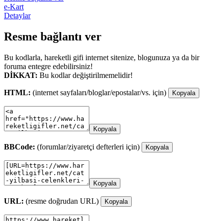
e-Kart
Detaylar
Resme bağlantı ver
Bu kodlarla, hareketli gifi internet sitenize, blogunuza ya da bir
foruma entegre edebilirsiniz!
DİKKAT:
Bu kodlar değiştirilmemelidir!
HTML:
(internet sayfaları/bloglar/epostalar/vs. için)
Kopyala
Kopyala
BBCode:
(forumlar/ziyaretçi defterleri için)
Kopyala
Kopyala
URL:
(resme doğrudan URL)
Kopyala