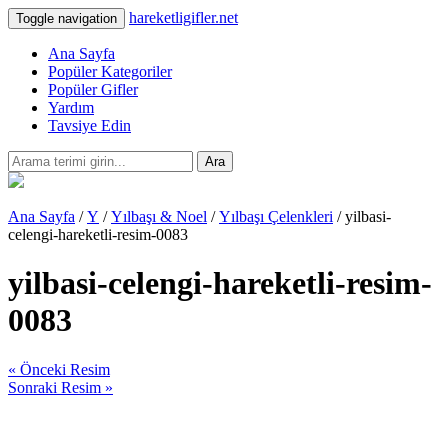
hareketligifler.net
Toggle navigation
Ana Sayfa
Popüler Kategoriler
Popüler Gifler
Yardım
Tavsiye Edin
Ara
Ana Sayfa
/
Y
/
Yılbaşı & Noel
/
Yılbaşı Çelenkleri
/ yilbasi-
celengi-hareketli-resim-0083
yilbasi-celengi-hareketli-resim-
0083
« Önceki Resim
Sonraki Resim »