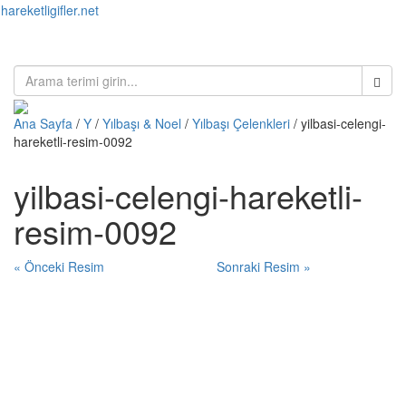
hareketligifler.net
Toggl
naviga
Ana Sayfa
/
Y
/
Yılbaşı & Noel
/
Yılbaşı Çelenkleri
/ yilbasi-celengi-
hareketli-resim-0092
yilbasi-celengi-hareketli-
resim-0092
« Önceki Resim
Sonraki Resim »