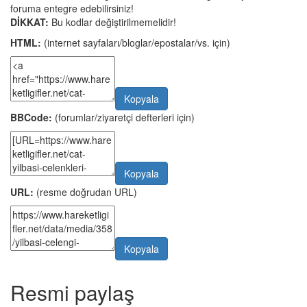
foruma entegre edebilirsiniz!
DİKKAT:
Bu kodlar değiştirilmemelidir!
HTML:
(internet sayfaları/bloglar/epostalar/vs. için)
Kopyala
BBCode:
(forumlar/ziyaretçi defterleri için)
Kopyala
URL:
(resme doğrudan URL)
Kopyala
Resmi paylaş