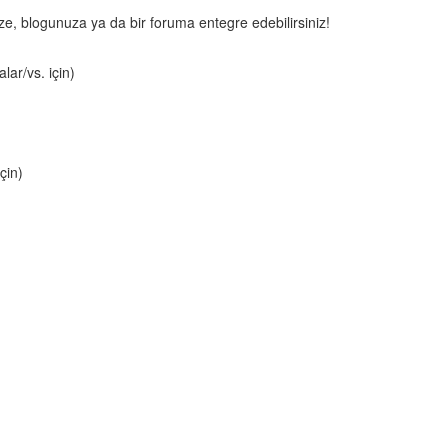
nize, blogunuza ya da bir foruma entegre edebilirsiniz!
lar/vs. için)
çin)