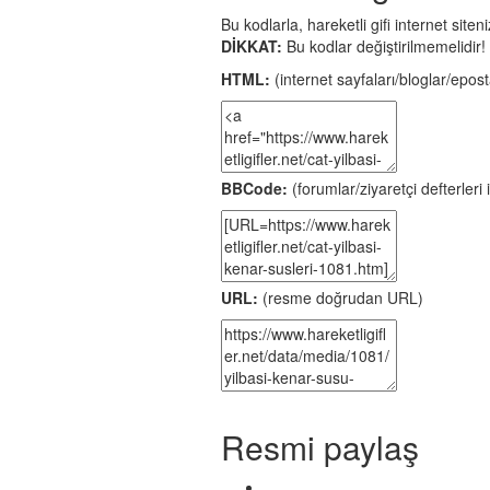
Bu kodlarla, hareketli gifi internet site
DİKKAT:
Bu kodlar değiştirilmemelidir!
HTML:
(internet sayfaları/bloglar/eposta
BBCode:
(forumlar/ziyaretçi defterleri i
URL:
(resme doğrudan URL)
Resmi paylaş