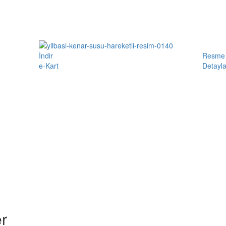
İndir
Resme 
e-Kart
Detayla
r