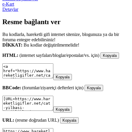
e-Kart
Detaylar
Resme bağlantı ver
Bu kodlarla, hareketli gifi internet sitenize, blogunuza ya da bir
foruma entegre edebilirsiniz!
DİKKAT:
Bu kodlar değiştirilmemelidir!
HTML:
(internet sayfaları/bloglar/epostalar/vs. için)
Kopyala
Kopyala
BBCode:
(forumlar/ziyaretçi defterleri için)
Kopyala
Kopyala
URL:
(resme doğrudan URL)
Kopyala