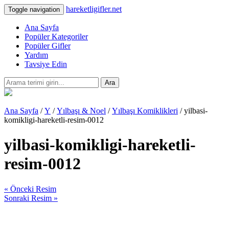
hareketligifler.net
Toggle navigation
Ana Sayfa
Popüler Kategoriler
Popüler Gifler
Yardım
Tavsiye Edin
Ara
Ana Sayfa
/
Y
/
Yılbaşı & Noel
/
Yılbaşı Komiklikleri
/ yilbasi-
komikligi-hareketli-resim-0012
yilbasi-komikligi-hareketli-
resim-0012
« Önceki Resim
Sonraki Resim »