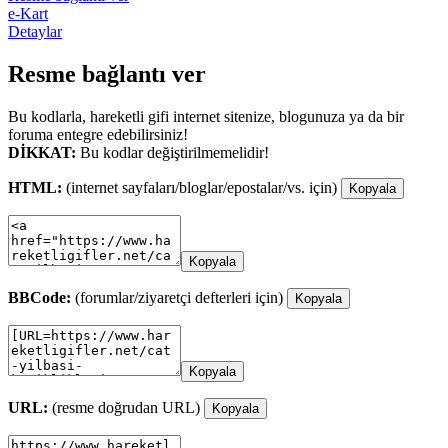
e-Kart
Detaylar
Resme bağlantı ver
Bu kodlarla, hareketli gifi internet sitenize, blogunuza ya da bir
foruma entegre edebilirsiniz!
DİKKAT:
Bu kodlar değiştirilmemelidir!
HTML:
(internet sayfaları/bloglar/epostalar/vs. için)
Kopyala
Kopyala
BBCode:
(forumlar/ziyaretçi defterleri için)
Kopyala
Kopyala
URL:
(resme doğrudan URL)
Kopyala