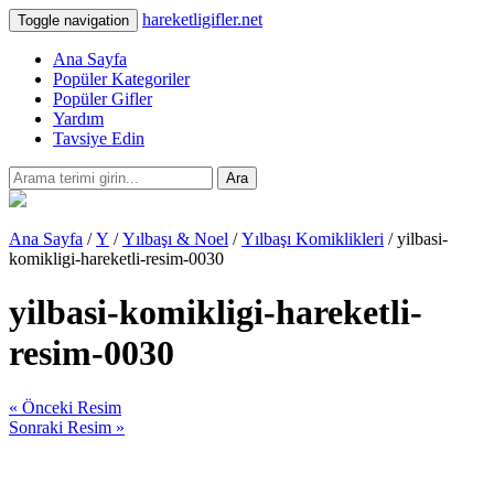
hareketligifler.net
Toggle navigation
Ana Sayfa
Popüler Kategoriler
Popüler Gifler
Yardım
Tavsiye Edin
Ara
Ana Sayfa
/
Y
/
Yılbaşı & Noel
/
Yılbaşı Komiklikleri
/ yilbasi-
komikligi-hareketli-resim-0030
yilbasi-komikligi-hareketli-
resim-0030
« Önceki Resim
Sonraki Resim »