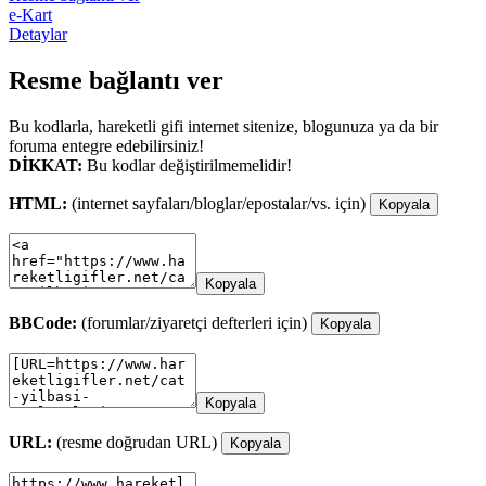
e-Kart
Detaylar
Resme bağlantı ver
Bu kodlarla, hareketli gifi internet sitenize, blogunuza ya da bir
foruma entegre edebilirsiniz!
DİKKAT:
Bu kodlar değiştirilmemelidir!
HTML:
(internet sayfaları/bloglar/epostalar/vs. için)
Kopyala
Kopyala
BBCode:
(forumlar/ziyaretçi defterleri için)
Kopyala
Kopyala
URL:
(resme doğrudan URL)
Kopyala