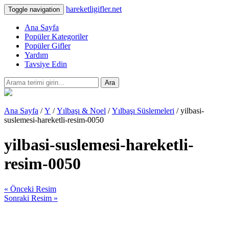
hareketligifler.net
Toggle navigation
Ana Sayfa
Popüler Kategoriler
Popüler Gifler
Yardım
Tavsiye Edin
Ara
Ana Sayfa
/
Y
/
Yılbaşı & Noel
/
Yılbaşı Süslemeleri
/ yilbasi-
suslemesi-hareketli-resim-0050
yilbasi-suslemesi-hareketli-
resim-0050
« Önceki Resim
Sonraki Resim »