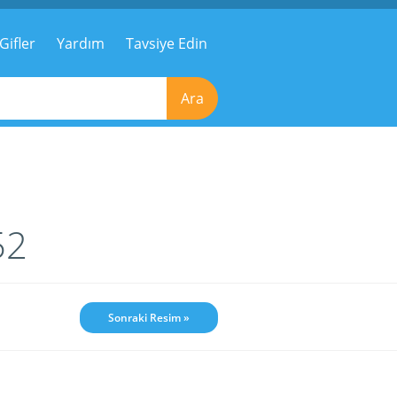
Gifler
Yardım
Tavsiye Edin
Ara
52
Sonraki Resim »