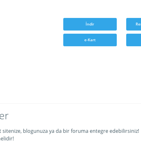
İndir
Re
e-Kart
er
et sitenize, blogunuza ya da bir foruma entegre edebilirsiniz!
lidir!