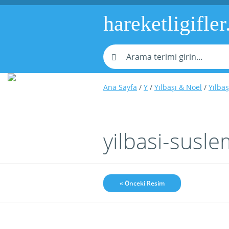
hareketligifler
Ana Sayfa
/
Y
/
Yılbaşı & Noel
/
Yılba
yilbasi-susl
« Önceki Resim