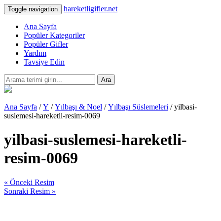
hareketligifler.net
Toggle navigation
Ana Sayfa
Popüler Kategoriler
Popüler Gifler
Yardım
Tavsiye Edin
Ara
Ana Sayfa
/
Y
/
Yılbaşı & Noel
/
Yılbaşı Süslemeleri
/ yilbasi-
suslemesi-hareketli-resim-0069
yilbasi-suslemesi-hareketli-
resim-0069
« Önceki Resim
Sonraki Resim »