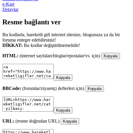
e-Kart
Detaylar
Resme bağlantı ver
Bu kodlarla, hareketli gifi internet sitenize, blogunuza ya da bir
foruma entegre edebilirsiniz!
DİKKAT:
Bu kodlar değiştirilmemelidir!
HTML:
(internet sayfaları/bloglar/epostalar/vs. için)
Kopyala
Kopyala
BBCode:
(forumlar/ziyaretçi defterleri için)
Kopyala
Kopyala
URL:
(resme doğrudan URL)
Kopyala