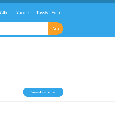
Gifler
Yardım
Tavsiye Edin
Ara
Sonraki Resim »