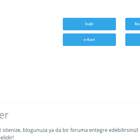
İndir
Re
e-Kart
er
et sitenize, blogunuza ya da bir foruma entegre edebilirsiniz!
lidir!