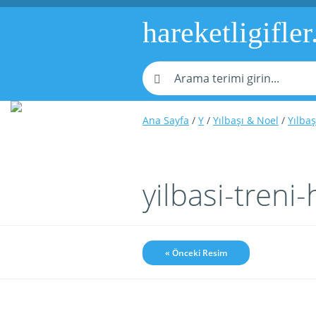
hareketligifler
Ana Sayfa
/
Y
/
Yılbaşı & Noel
/
Yılbaş
yilbasi-treni
« Önceki Resim