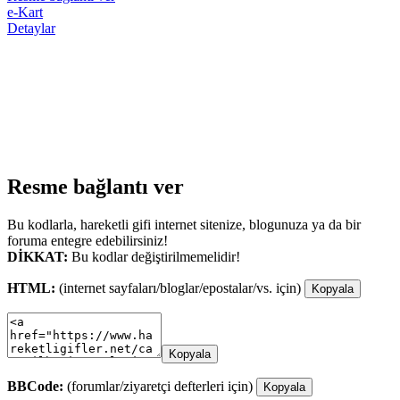
e-Kart
Detaylar
Resme bağlantı ver
Bu kodlarla, hareketli gifi internet sitenize, blogunuza ya da bir
foruma entegre edebilirsiniz!
DİKKAT:
Bu kodlar değiştirilmemelidir!
HTML:
(internet sayfaları/bloglar/epostalar/vs. için)
Kopyala
Kopyala
BBCode:
(forumlar/ziyaretçi defterleri için)
Kopyala