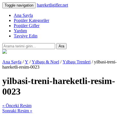
hareketligifler.net
Toggle navigation
Ana Sayfa
Popüler Kategoriler
Popüler Gifler
Yardım
Tavsiye Edin
Ara
Ana Sayfa
/
Y
/
Yılbaşı & Noel
/
Yılbaşı Trenleri
/ yilbasi-treni-
hareketli-resim-0023
yilbasi-treni-hareketli-resim-
0023
« Önceki Resim
Sonraki Resim »