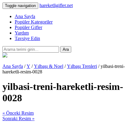
hareketligifler.net
Toggle navigation
Ana Sayfa
Popüler Kategoriler
Popüler Gifler
Yardım
Tavsiye Edin
Ara
Ana Sayfa
/
Y
/
Yılbaşı & Noel
/
Yılbaşı Trenleri
/ yilbasi-treni-
hareketli-resim-0028
yilbasi-treni-hareketli-resim-
0028
« Önceki Resim
Sonraki Resim »