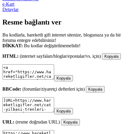
e-Kart
Detaylar
Resme bağlantı ver
Bu kodlarla, hareketli gifi internet sitenize, blogunuza ya da bir
foruma entegre edebilirsiniz!
DİKKAT:
Bu kodlar değiştirilmemelidir!
HTML:
(internet sayfaları/bloglar/epostalar/vs. için)
Kopyala
Kopyala
BBCode:
(forumlar/ziyaretçi defterleri için)
Kopyala
Kopyala
URL:
(resme doğrudan URL)
Kopyala