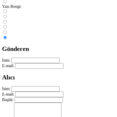
Yazı Rengi:
Gönderen
İsim:
E-mail:
Alıcı
İsim:
E-mail:
Başlık: