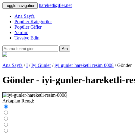
hareketligifler.net
Toggle navigation
Ana Sayfa
Popüler Kategoriler
Popüler Gifler
Yardım
Tavsiye Edin
Ara
Ana Sayfa
/
I
/
İyi Günler
/
iyi-gunler-hareketli-resim-0008
/ Gönder
Gönder - iyi-gunler-hareketli-r
Arkaplan Rengi: