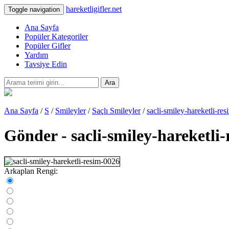
hareketligifler.net
Toggle navigation
Ana Sayfa
Popüler Kategoriler
Popüler Gifler
Yardım
Tavsiye Edin
Ara
Ana Sayfa
/
S
/
Smileyler
/
Saçlı Smileyler
/
sacli-smiley-hareketli-re
Gönder - sacli-smiley-hareketli
Arkaplan Rengi: