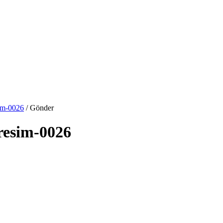
sim-0026
/ Gönder
-resim-0026