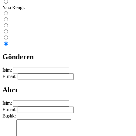
Yazı Rengi:
Gönderen
İsim:
E-mail:
Alıcı
İsim:
E-mail:
Başlık: