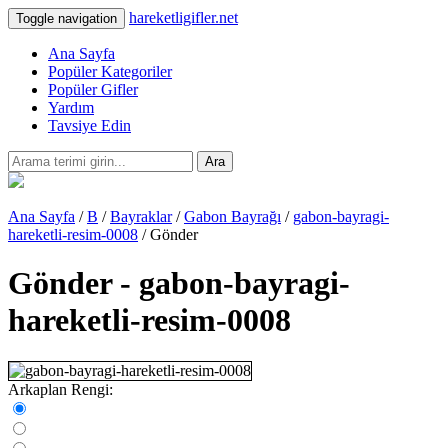
hareketligifler.net
Toggle navigation
Ana Sayfa
Popüler Kategoriler
Popüler Gifler
Yardım
Tavsiye Edin
Ara
Ana Sayfa
/
B
/
Bayraklar
/
Gabon Bayrağı
/
gabon-bayragi-
hareketli-resim-0008
/ Gönder
Gönder - gabon-bayragi-
hareketli-resim-0008
Arkaplan Rengi: