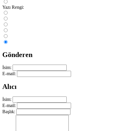
Yazı Rengi:
Gönderen
İsim:
E-mail:
Alıcı
İsim:
E-mail:
Başlık: