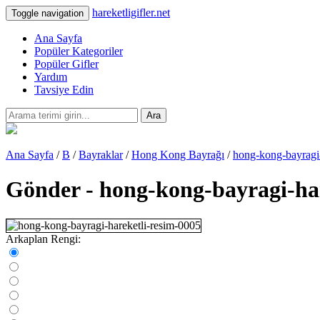
hareketligifler.net
Toggle navigation
Ana Sayfa
Popüler Kategoriler
Popüler Gifler
Yardım
Tavsiye Edin
Ara
Ana Sayfa
/
B
/
Bayraklar
/
Hong Kong Bayrağı
/
hong-kong-bayragi-
Gönder - hong-kong-bayragi-har
Arkaplan Rengi: