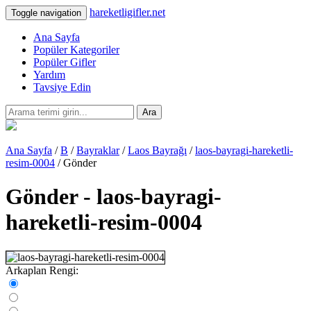
hareketligifler.net
Toggle navigation
Ana Sayfa
Popüler Kategoriler
Popüler Gifler
Yardım
Tavsiye Edin
Ara
Ana Sayfa
/
B
/
Bayraklar
/
Laos Bayrağı
/
laos-bayragi-hareketli-
resim-0004
/ Gönder
Gönder - laos-bayragi-
hareketli-resim-0004
Arkaplan Rengi: