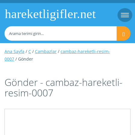
hareketligifler.net
Togg
navi
Ana Sayfa
/
C
/
Cambazlar
/
cambaz-hareketli-resim-
0007
/ Gönder
Gönder - cambaz-hareketli-
resim-0007