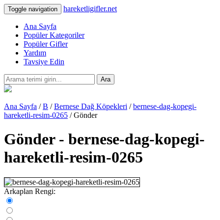
hareketligifler.net
Toggle navigation
Ana Sayfa
Popüler Kategoriler
Popüler Gifler
Yardım
Tavsiye Edin
Ara
Ana Sayfa
/
B
/
Bernese Dağ Köpekleri
/
bernese-dag-kopegi-
hareketli-resim-0265
/ Gönder
Gönder - bernese-dag-kopegi-
hareketli-resim-0265
Arkaplan Rengi: