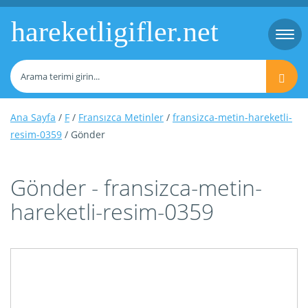
hareketligifler.net
Togg
navi
Ana Sayfa
/
F
/
Fransızca Metinler
/
fransizca-metin-hareketli-
resim-0359
/ Gönder
Gönder - fransizca-metin-
hareketli-resim-0359