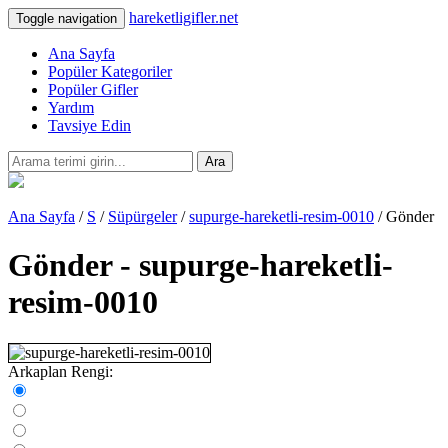
hareketligifler.net
Toggle navigation
Ana Sayfa
Popüler Kategoriler
Popüler Gifler
Yardım
Tavsiye Edin
Ara
Ana Sayfa
/
S
/
Süpürgeler
/
supurge-hareketli-resim-0010
/ Gönder
Gönder - supurge-hareketli-
resim-0010
Arkaplan Rengi: