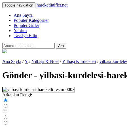
hareketligifler.net
Toggle navigation
Ana Sayfa
Popüler Kategoriler
Popüler Gifler
Yardım
Tavsiye Edin
Ara
Ana Sayfa
/
Y
/
Yılbaşı & Noel
/
Yılbaşı Kurdeleleri
/
yilbasi-kurdele
Gönder - yilbasi-kurdelesi-hare
Arkaplan Rengi: