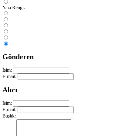
Yazı Rengi:
Gönderen
İsim:
E-mail:
Alıcı
İsim:
E-mail:
Başlık: