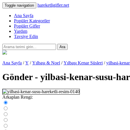
hareketligifler.net
Toggle navigation
Ana Sayfa
Popüler Kategoriler
Popüler Gifler
Yardım
Tavsiye Edin
Ara
Ana Sayfa
/
Y
/
Yılbaşı & Noel
/
Yılbaşı Kenar Süsleri
/
yilbasi-kena
Gönder - yilbasi-kenar-susu-har
Arkaplan Rengi: