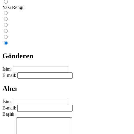
Yazı Rengi:
Gönderen
İsim:
E-mail:
Alıcı
İsim:
E-mail:
Başlık: