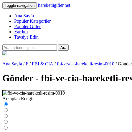
hareketligifler.net
Toggle navigation
Ana Sayfa
Popüler Kategoriler
Popüler Gifler
Yardım
Tavsiye Edin
Ara
Ana Sayfa
/
F
/
FBI & CIA
/
fbi-ve-cia-hareketli-resim-0010
/ Gönder
Gönder - fbi-ve-cia-hareketli-r
Arkaplan Rengi: