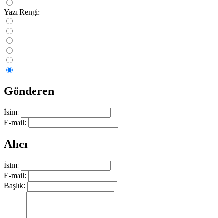
Yazı Rengi:
Gönderen
İsim:
E-mail:
Alıcı
İsim:
E-mail:
Başlık: