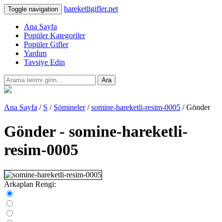
hareketligifler.net
Toggle navigation
Ana Sayfa
Popüler Kategoriler
Popüler Gifler
Yardım
Tavsiye Edin
Ara
Ana Sayfa
/
S
/
Şömineler
/
somine-hareketli-resim-0005
/ Gönder
Gönder - somine-hareketli-
resim-0005
Arkaplan Rengi: