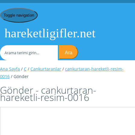
Toggle navigation
hareketligifler.net
Ara
Ana Sayfa
/
C
/
Cankurtaranlar
/
cankurtaran-hareketli-resim-
0016
/ Gönder
Gönder - cankurtaran-
hareketli-resim-0016