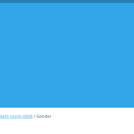
eketli-resim-0008
/ Gönder