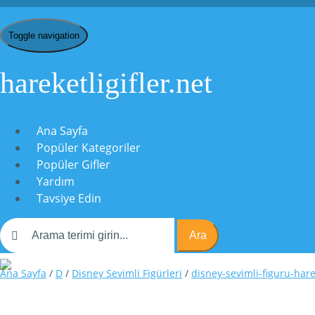
Toggle navigation
hareketligifler.net
Ana Sayfa
Popüler Kategoriler
Popüler Gifler
Yardım
Tavsiye Edin
Ara
Ana Sayfa
/
D
/
Disney Sevimli Figürleri
/
disney-sevimli-figuru-har