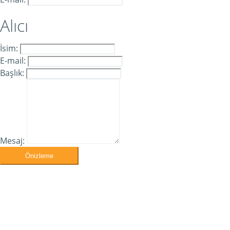
Alıcı
İsim:
E-mail:
Başlık:
Mesaj:
Önizleme