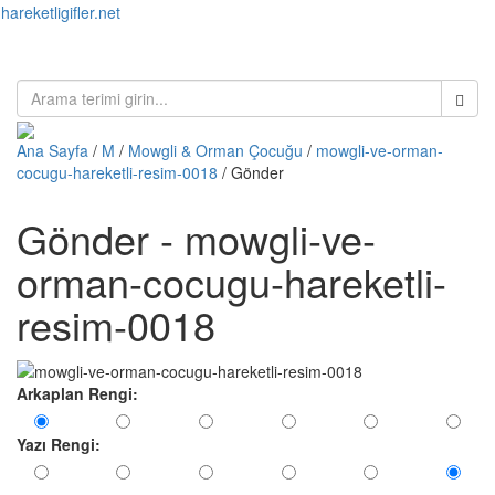
hareketligifler.net
Toggl
naviga
Ana Sayfa
/
M
/
Mowgli & Orman Çocuğu
/
mowgli-ve-orman-
cocugu-hareketli-resim-0018
/ Gönder
Gönder - mowgli-ve-
orman-cocugu-hareketli-
resim-0018
Arkaplan Rengi:
Yazı Rengi: