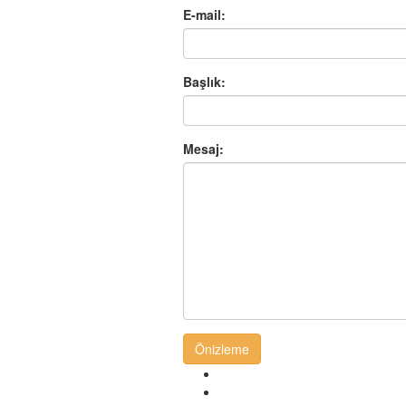
E-mail:
Başlık:
Mesaj:
Önizleme