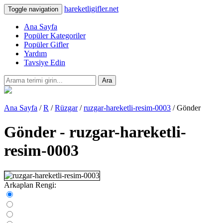
hareketligifler.net
Toggle navigation
Ana Sayfa
Popüler Kategoriler
Popüler Gifler
Yardım
Tavsiye Edin
Ara
Ana Sayfa
/
R
/
Rüzgar
/
ruzgar-hareketli-resim-0003
/ Gönder
Gönder - ruzgar-hareketli-
resim-0003
Arkaplan Rengi: