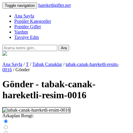
hareketligifler.net
Toggle navigation
Ana Sayfa
Popüler Kategoriler
Popüler Gifler
Yardım
Tavsiye Edin
Ara
Ana Sayfa
/
T
/
Tabak Çanaklar
/
tabak-canak-hareketli-resim-
0016
/ Gönder
Gönder - tabak-canak-
hareketli-resim-0016
Arkaplan Rengi: