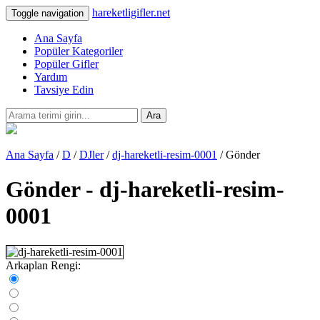
hareketligifler.net
Toggle navigation
Ana Sayfa
Popüler Kategoriler
Popüler Gifler
Yardım
Tavsiye Edin
Ara
Ana Sayfa
/
D
/
DJler
/
dj-hareketli-resim-0001
/ Gönder
Gönder - dj-hareketli-resim-
0001
Arkaplan Rengi: