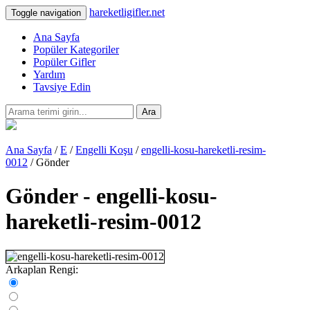
hareketligifler.net
Toggle navigation
Ana Sayfa
Popüler Kategoriler
Popüler Gifler
Yardım
Tavsiye Edin
Ara
Ana Sayfa
/
E
/
Engelli Koşu
/
engelli-kosu-hareketli-resim-
0012
/ Gönder
Gönder - engelli-kosu-
hareketli-resim-0012
Arkaplan Rengi: