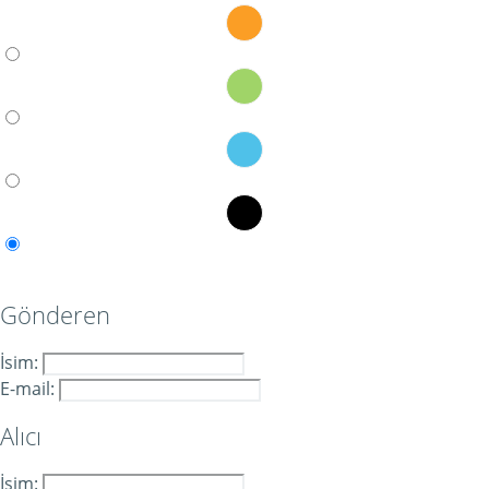
Gönderen
İsim:
E-mail:
Alıcı
İsim: