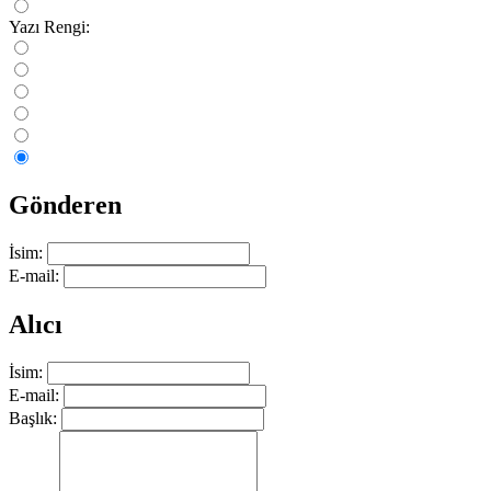
Yazı Rengi:
Gönderen
İsim:
E-mail:
Alıcı
İsim:
E-mail:
Başlık: