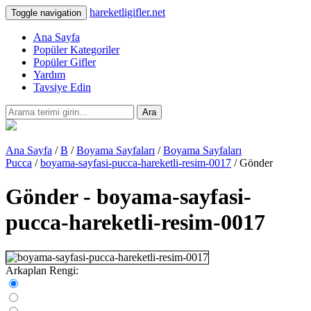
hareketligifler.net
Toggle navigation
Ana Sayfa
Popüler Kategoriler
Popüler Gifler
Yardım
Tavsiye Edin
Ara
Ana Sayfa
/
B
/
Boyama Sayfaları
/
Boyama Sayfaları
Pucca
/
boyama-sayfasi-pucca-hareketli-resim-0017
/ Gönder
Gönder - boyama-sayfasi-
pucca-hareketli-resim-0017
Arkaplan Rengi: