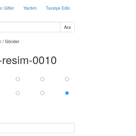
r Gifler
Yardım
Tavsiye Edin
Ara
0
/ Gönder
i-resim-0010