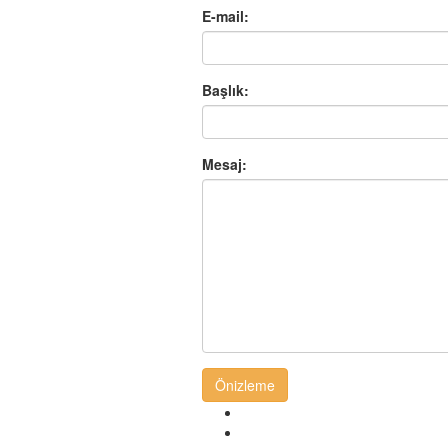
E-mail:
Başlık:
Mesaj:
Önizleme