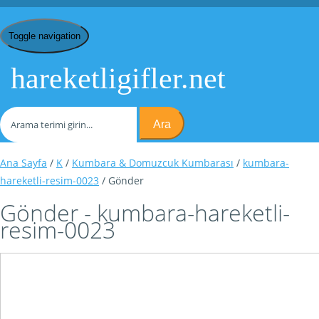
Toggle navigation
hareketligifler.net
Ara
Ana Sayfa
/
K
/
Kumbara & Domuzcuk Kumbarası
/
kumbara-
hareketli-resim-0023
/ Gönder
Gönder - kumbara-hareketli-
resim-0023