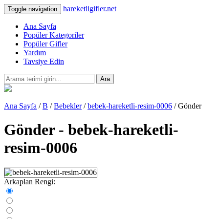
hareketligifler.net
Toggle navigation
Ana Sayfa
Popüler Kategoriler
Popüler Gifler
Yardım
Tavsiye Edin
Ara
Ana Sayfa
/
B
/
Bebekler
/
bebek-hareketli-resim-0006
/ Gönder
Gönder - bebek-hareketli-
resim-0006
Arkaplan Rengi: