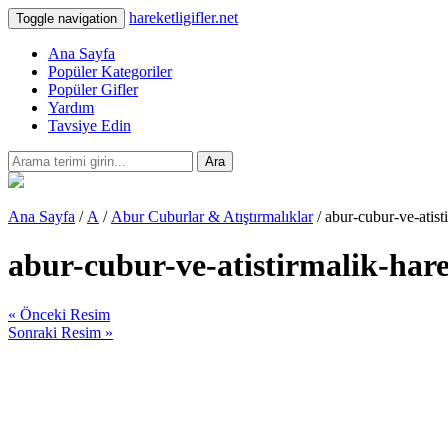
hareketligifler.net
Toggle navigation
Ana Sayfa
Popüler Kategoriler
Popüler Gifler
Yardım
Tavsiye Edin
Ara
Ana Sayfa
/
A
/
Abur Cuburlar & Atıştırmalıklar
/ abur-cubur-ve-atist
abur-cubur-ve-atistirmalik-hare
« Önceki Resim
Sonraki Resim »