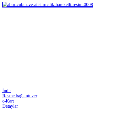
İndir
Resme bağlantı ver
e-Kart
Detaylar