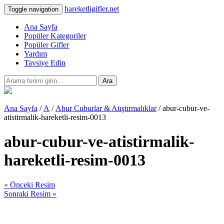
hareketligifler.net
Toggle navigation
Ana Sayfa
Popüler Kategoriler
Popüler Gifler
Yardım
Tavsiye Edin
Ara
Ana Sayfa
/
A
/
Abur Cuburlar & Atıştırmalıklar
/ abur-cubur-ve-
atistirmalik-hareketli-resim-0013
abur-cubur-ve-atistirmalik-
hareketli-resim-0013
« Önceki Resim
Sonraki Resim »