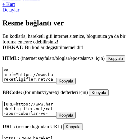
e-Kart
Detaylar
Resme bağlantı ver
Bu kodlarla, hareketli gifi internet sitenize, blogunuza ya da bir
foruma entegre edebilirsiniz!
DİKKAT:
Bu kodlar değiştirilmemelidir!
HTML:
(internet sayfaları/bloglar/epostalar/vs. için)
Kopyala
Kopyala
BBCode:
(forumlar/ziyaretçi defterleri için)
Kopyala
Kopyala
URL:
(resme doğrudan URL)
Kopyala