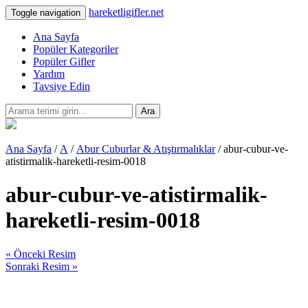
hareketligifler.net
Toggle navigation
Ana Sayfa
Popüler Kategoriler
Popüler Gifler
Yardım
Tavsiye Edin
Ara
Ana Sayfa
/
A
/
Abur Cuburlar & Atıştırmalıklar
/ abur-cubur-ve-
atistirmalik-hareketli-resim-0018
abur-cubur-ve-atistirmalik-
hareketli-resim-0018
« Önceki Resim
Sonraki Resim »