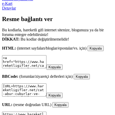
e-Kart
Detaylar
Resme bağlantı ver
Bu kodlarla, hareketli gifi internet sitenize, blogunuza ya da bir
foruma entegre edebilirsiniz!
DİKKAT:
Bu kodlar değiştirilmemelidir!
HTML:
(internet sayfaları/bloglar/epostalar/vs. için)
Kopyala
Kopyala
BBCode:
(forumlar/ziyaretçi defterleri için)
Kopyala
Kopyala
URL:
(resme doğrudan URL)
Kopyala