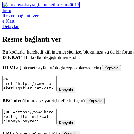
İndir
Resme bağlantı ver
e-Kart
Detaylar
Resme bağlantı ver
Bu kodlarla, hareketli gifi internet sitenize, blogunuza ya da bir forum
DİKKAT:
Bu kodlar değiştirilmemelidir!
HTML:
(internet sayfaları/bloglar/epostalar/vs. için)
Kopyala
Kopyala
BBCode:
(forumlar/ziyaretçi defterleri için)
Kopyala
Kopyala
URL:
(resme doğrudan URL)
Kopyala