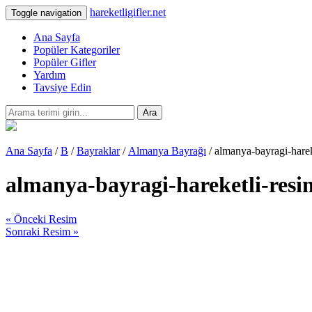
hareketligifler.net
Toggle navigation
Ana Sayfa
Popüler Kategoriler
Popüler Gifler
Yardım
Tavsiye Edin
Ara
Ana Sayfa
/
B
/
Bayraklar
/
Almanya Bayrağı
/ almanya-bayragi-hare
almanya-bayragi-hareketli-resi
« Önceki Resim
Sonraki Resim »