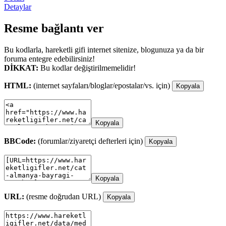
Detaylar
Resme bağlantı ver
Bu kodlarla, hareketli gifi internet sitenize, blogunuza ya da bir
foruma entegre edebilirsiniz!
DİKKAT:
Bu kodlar değiştirilmemelidir!
HTML:
(internet sayfaları/bloglar/epostalar/vs. için)
Kopyala
Kopyala
BBCode:
(forumlar/ziyaretçi defterleri için)
Kopyala
Kopyala
URL:
(resme doğrudan URL)
Kopyala