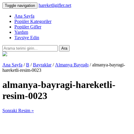
hareketligifler.net
Toggle navigation
Ana Sayfa
Popüler Kategoriler
Popüler Gifler
Yardım
Tavsiye Edin
Ara
Ana Sayfa
/
B
/
Bayraklar
/
Almanya Bayrağı
/ almanya-bayragi-
hareketli-resim-0023
almanya-bayragi-hareketli-
resim-0023
Sonraki Resim »