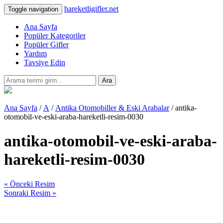
hareketligifler.net
Toggle navigation
Ana Sayfa
Popüler Kategoriler
Popüler Gifler
Yardım
Tavsiye Edin
Ara
Ana Sayfa
/
A
/
Antika Otomobiller & Eski Arabalar
/ antika-
otomobil-ve-eski-araba-hareketli-resim-0030
antika-otomobil-ve-eski-araba-
hareketli-resim-0030
« Önceki Resim
Sonraki Resim »