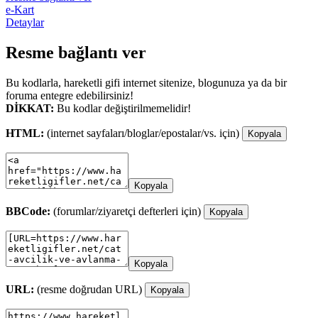
e-Kart
Detaylar
Resme bağlantı ver
Bu kodlarla, hareketli gifi internet sitenize, blogunuza ya da bir
foruma entegre edebilirsiniz!
DİKKAT:
Bu kodlar değiştirilmemelidir!
HTML:
(internet sayfaları/bloglar/epostalar/vs. için)
Kopyala
Kopyala
BBCode:
(forumlar/ziyaretçi defterleri için)
Kopyala
Kopyala
URL:
(resme doğrudan URL)
Kopyala