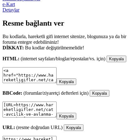
e-Kart
Detaylar
Resme bağlantı ver
Bu kodlarla, hareketli gifi internet sitenize, blogunuza ya da bir
foruma entegre edebilirsiniz!
DİKKAT:
Bu kodlar değiştirilmemelidir!
HTML:
(internet sayfaları/bloglar/epostalar/vs. için)
Kopyala
Kopyala
BBCode:
(forumlar/ziyaretçi defterleri için)
Kopyala
Kopyala
URL:
(resme doğrudan URL)
Kopyala